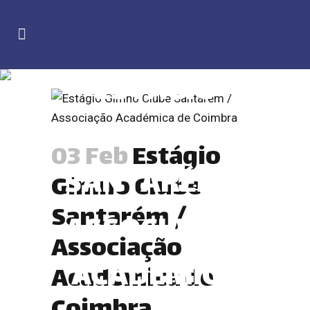
ESTÁGIO
GIMNO CLUBE
03 Feb
Estágio
SANTARÉM /
Gimno Clube
Santarém /
ASSOCIAÇÃO
Associação
ACADÉMICA
Académica de