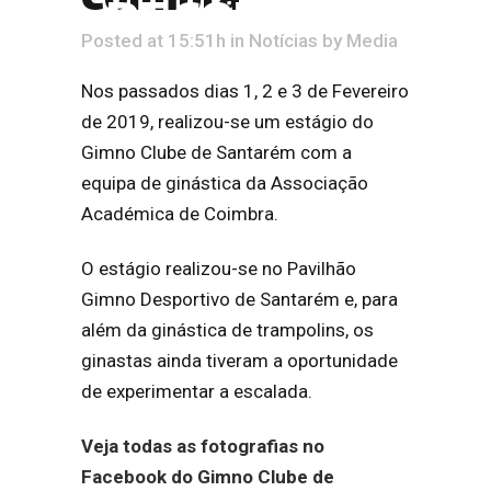
Coimbra
DE COIMBRA
Posted at 15:51h
in
Notícias
by
Media
Nos passados dias 1, 2 e 3 de Fevereiro
de 2019, realizou-se um estágio do
Gimno Clube de Santarém com a
equipa de ginástica da Associação
Académica de Coimbra.
O estágio realizou-se no Pavilhão
Gimno Desportivo de Santarém e, para
além da ginástica de trampolins, os
ginastas ainda tiveram a oportunidade
de experimentar a escalada.
Veja todas as fotografias no
Facebook do Gimno Clube de