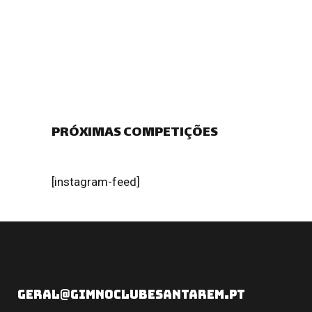
Estágio Gimno Clube Santarém /
Associação Académica de Coimbra
Torneiro de Abertura – Diogo
Ganchinho
PRÓXIMAS COMPETIÇÕES
[instagram-feed]
GERAL@GIMNOCLUBESANTAREM.PT