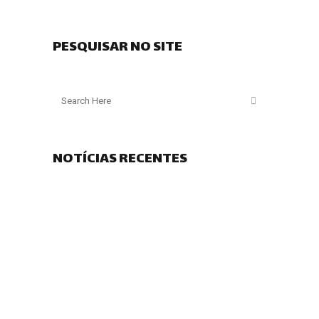
PESQUISAR NO SITE
NOTÍCIAS RECENTES
Plano de Desconfinamento – Fase 2,
Regresso à normalidade possível
Plano de Desconfinamento – Fase 1,
Regresso aos Treinos (Adaptação)
COVID-19 – Suspensão de atividades